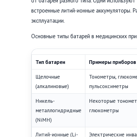
от батарей разного типа. Одни используют
встроенные литий-ионные аккумуляторы. Ра
эксплуатации.
Основные типы батарей в медицинских при
Тип батареи
Примеры приборов
Щелочные
Тонометры, глюком
(алкалиновые)
пульсоксиметры
Никель-
Некоторые тономет
металлогидридные
глюкометры
(NiMH)
Литий-ионные (Li-
Электрические инв