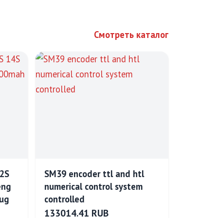
Смотреть каталог
12S
SM39 encoder ttl and htl
eng
numerical control system
ug
controlled
133014.41 RUB