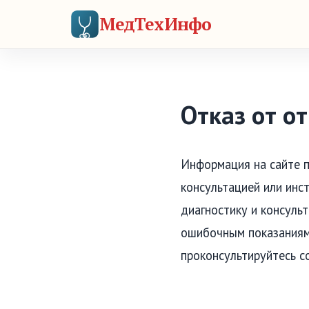
МедТехИнфо
Отказ от о
Информация на сайте п
консультацией или инс
диагностику и консуль
ошибочным показаниям
проконсультируйтесь с