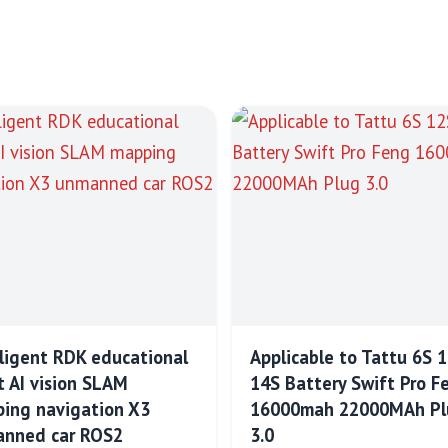
lligent RDK educational
Applicable to Tattu 6S 
t AI vision SLAM
14S Battery Swift Pro F
ing navigation X3
16000mah 22000MAh Pl
nned car ROS2
3.0