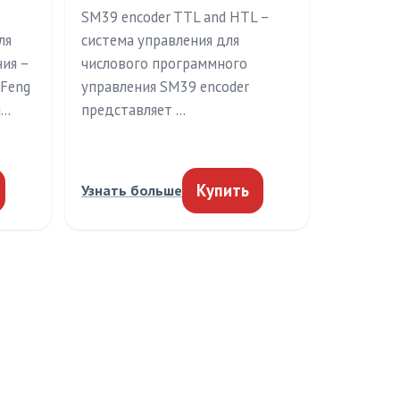
SM39 encoder TTL and HTL –
ля
система управления для
ия –
числового программного
 Feng
управления SM39 encoder
g…
представляет …
Купить
Узнать больше
ИЯ
СОЦСЕТИ