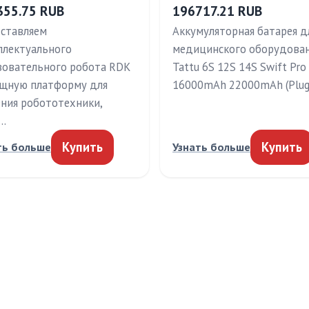
355.75 RUB
196717.21 RUB
ставляем
Аккумуляторная батарея д
ллектуального
медицинского оборудован
зовательного робота RDK
Tattu 6S 12S 14S Swift Pro
щную платформу для
16000mAh 22000mAh (Plu
ения робототехники,
…
Купить
Купить
ть больше
Узнать больше
КИ
ПРАВОВАЯ ИНФОРМАЦ