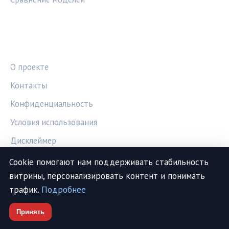
ПРАВОВАЯ ИНФОРМАЦИЯ
О проекте
Контакты
Конфиденциальность
Условия использования
Дисклеймер
Cookie помогают нам поддерживать стабильность
витрины, персонализировать контент и понимать
СОЦСЕТИ
трафик.
Подробнее
Telegram
Принять
Vk