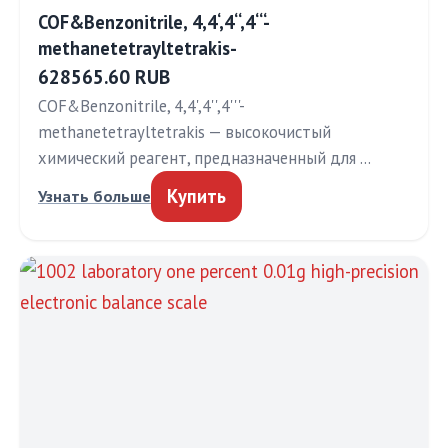
COF&Benzonitrile, 4,4‘,4‘‘,4‘‘‘-
methanetetrayltetrakis-
628565.60 RUB
COF&Benzonitrile, 4,4',4'',4'''-
methanetetrayltetrakis — высокочистый
химический реагент, предназначенный для …
Купить
Узнать больше