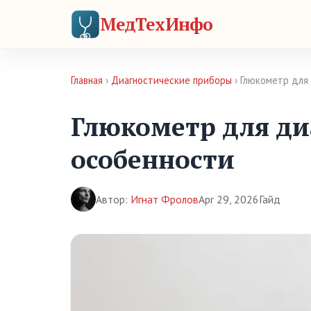
МедТехИнфо
Главная
›
Диагностические приборы
› Глюкометр для
Глюкометр для ди
особенности
Автор:
Игнат Фролов
Apr 29, 2026
Гайд