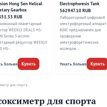
ision Hong Sen Helical
Electrophoresis Tank
etary Gearbox
562947.10 RUB
351.33 RUB
Лабораторный цифровой
изионный планетарный
электрофорезный аппарат 
ктор WEEKLY DEALS HS-
600C предназначен для
0 Series 5 arcmin
проведения
етарный редуктор WEEKLY
электрофоретических
S HS-…
исследов…
Купить
Купить
ть больше
Узнать больше
симетр для спорта…
соксиметр для спорта