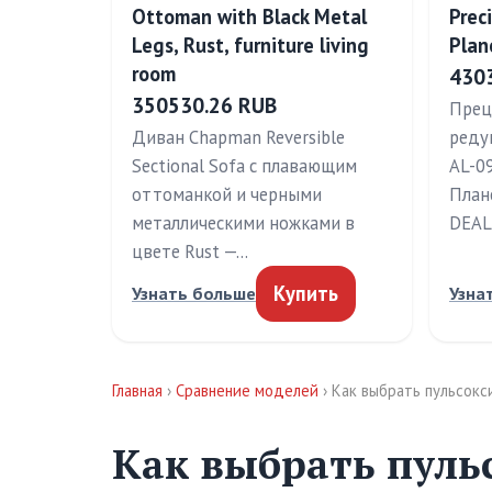
Ottoman with Black Metal
Prec
Legs, Rust, furniture living
Plan
room
430
350530.26 RUB
Прец
Диван Chapman Reversible
реду
Sectional Sofa с плавающим
AL-09
оттоманкой и черными
План
металлическими ножками в
DEAL
цвете Rust —…
Купить
Узнать больше
Узна
Главная
›
Сравнение моделей
› Как выбрать пульсок
Как выбрать пуль