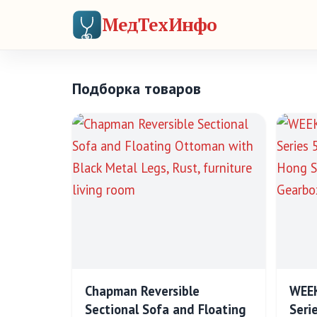
МедТехИнфо
Подборка товаров
Chapman Reversible
WEEK
Sectional Sofa and Floating
Seri