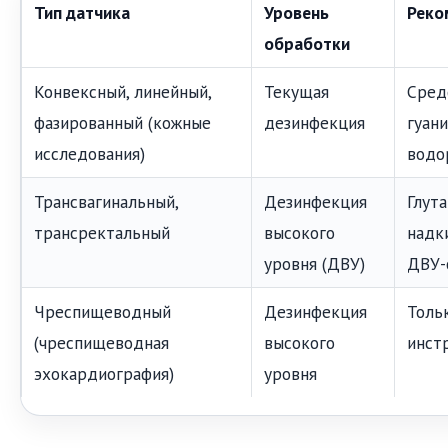
Тип датчика
Уровень
Реко
обработки
Конвексный, линейный,
Текущая
Сред
фазированный (кожные
дезинфекция
гуан
исследования)
водо
Трансвагинальный,
Дезинфекция
Глут
трансректальный
высокого
надк
уровня (ДВУ)
ДВУ-
Чреспищеводный
Дезинфекция
Толь
(чреспищеводная
высокого
инст
эхокардиография)
уровня