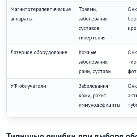
Магнитотерапевтические
Травмы,
Онк
аппараты
заболевания
бер
суставов,
кро
гипертония
Лазерное оборудование
Кожные
Онк
заболевания,
тир
раны, суставы
фот
УФ-облучатели
Заболевания
Онк
кожи, рахит,
акт
иммунодефициты
туб
Типичные ошибки при выборе об