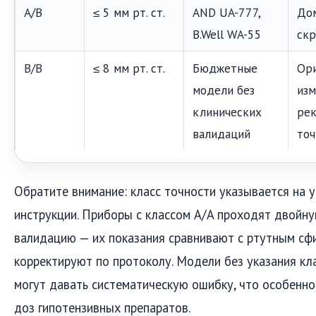
A/B
≤ 5 мм рт. ст.
AND UA-777,
Дом
B.Well WA-55
скр
B/B
≤ 8 мм рт. ст.
Бюджетные
Ор
модели без
изм
клинических
рек
валидаций
точ
Обратите внимание: класс точности указывается на у
инструкции. Приборы с классом A/A проходят двойн
валидацию — их показания сравнивают с ртутным с
корректируют по протоколу. Модели без указания кла
могут давать систематическую ошибку, что особенно
доз гипотензивных препаратов.