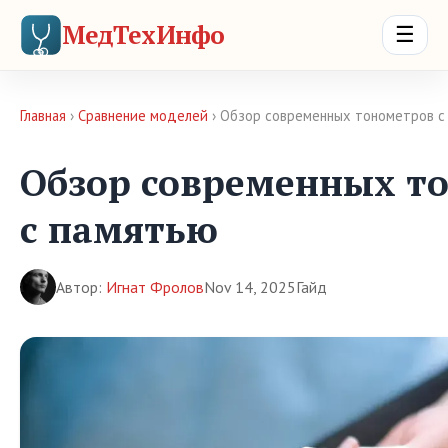
МедТехИнфо
☰
Главная
›
Сравнение моделей
› Обзор современных тонометров 
Обзор современных т
с памятью
Автор:
Игнат Фролов
Nov 14, 2025
Гайд