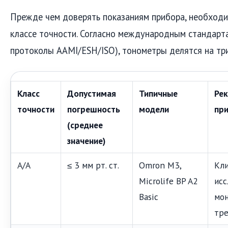
Прежде чем доверять показаниям прибора, необходи
классе точности. Согласно международным стандарта
протоколы AAMI/ESH/ISO), тонометры делятся на три
Класс
Допустимая
Типичные
Ре
точности
погрешность
модели
пр
(среднее
значение)
A/A
≤ 3 мм рт. ст.
Omron M3,
Кли
Microlife BP A2
исс
Basic
мон
тр