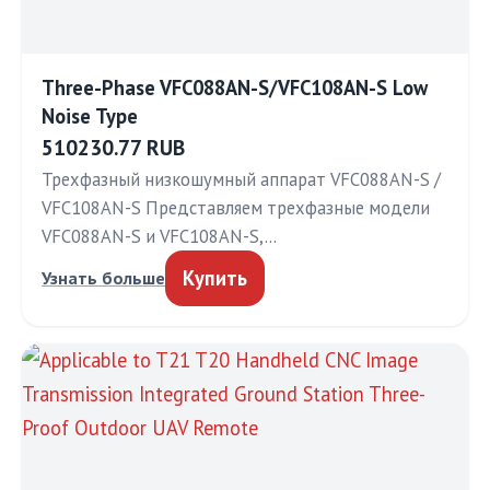
Three-Phase VFC088AN-S/VFC108AN-S Low
Noise Type
510230.77 RUB
Трехфазный низкошумный аппарат VFC088AN-S /
VFC108AN-S Представляем трехфазные модели
VFC088AN-S и VFC108AN-S,…
Купить
Узнать больше