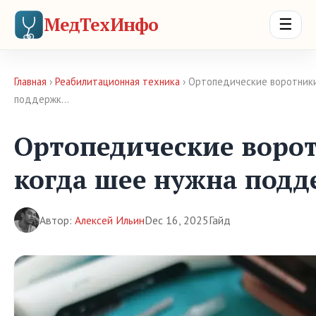
МедТехИнфо
☰
Главная
›
Реабилитационная техника
› Ортопедические воротники
поддержк…
Ортопедические воро
когда шее нужна подд
Автор:
Алексей Ильин
Dec 16, 2025
Гайд