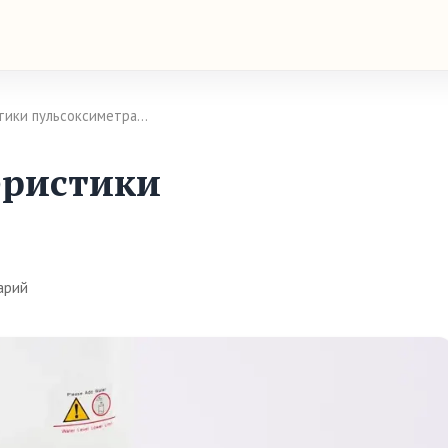
тики пульсоксиметра…
еристики
арий