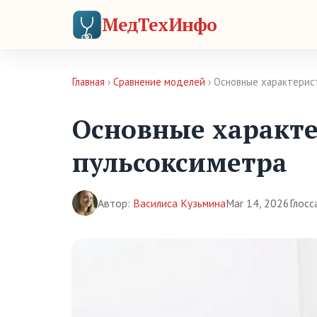
МедТехИнфо
Главная
›
Сравнение моделей
› Основные характерис
Основные характ
пульсоксиметра
Автор:
Василиса Кузьмина
Mar 14, 2026
Глосс