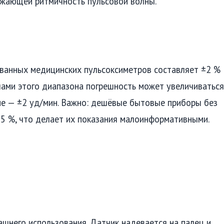
ажающей ритмичность пульсовой волны.
ванных медицинских пульсоксиметров составляет ±2 %
лами этого диапазона погрешность может увеличиваться
ие — ±2 уд/мин. Важно: дешёвые бытовые приборы без
 5 %, что делает их показания малоинформативными.
шнего использования. Датчик надевается на палец и