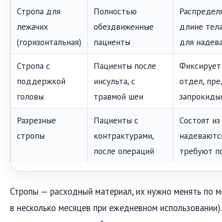
Стропа для
Полностью
Распределя
лежачих
обездвиженные
длине тела
(горизонтальная)
пациенты
для надев
Стропа с
Пациенты после
Фиксирует
поддержкой
инсульта, с
отдел, пр
головы
травмой шеи
запрокиды
Разрезные
Пациенты с
Состоят из
стропы
контрактурами,
надеваются
после операций
требуют п
Стропы — расходный материал, их нужно менять по м
в несколько месяцев при ежедневном использовании).