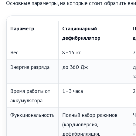
Основные параметры, на которые стоит обратить вни
Параметр
Стационарный
П
дефибриллятор
д
Вес
8–15 кг
2
Энергия разряда
до 360 Дж
д
з
Время работы от
1–3 часа
2
аккумулятора
Функциональность
Полный набор режимов
Ч
(кардиоверсия,
т
дефибрилляция,
+