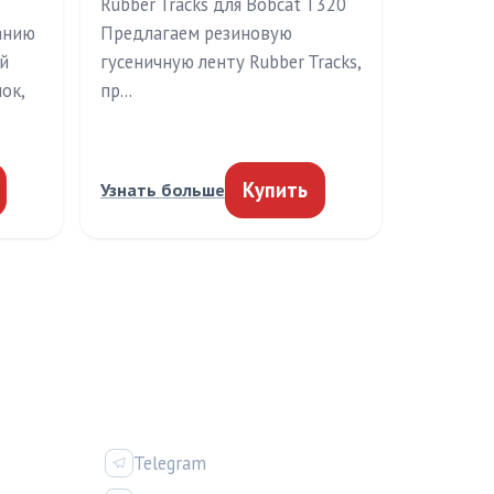
Rubber Tracks для Bobcat T320
анию
Предлагаем резиновую
й
гусеничную ленту Rubber Tracks,
ок,
пр…
Купить
Узнать больше
ИЯ
СОЦСЕТИ
Telegram