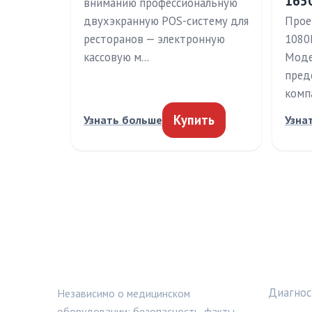
165
вниманию профессиональную
двухэкранную POS-систему для
Прое
ресторанов — электронную
1080
кассовую м…
Моде
пред
комп
Купить
Узнать больше
Узна
МЕДТЕХИНФО
РУБРИ
Диагнос
Независимо о медицинском
оборудовании: безопасность, факты,