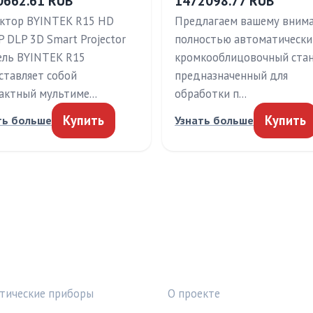
0662.61 RUB
1472098.77 RUB
ктор BYINTEK R15 HD
Предлагаем вашему вним
P DLP 3D Smart Projector
полностью автоматически
ль BYINTEK R15
кромкооблицовочный стан
ставляет собой
предназначенный для
актный мультиме…
обработки п…
Купить
Купить
ть больше
Узнать больше
КИ
ПРАВОВАЯ ИНФОРМАЦ
тические приборы
О проекте