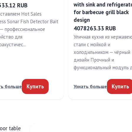
with sink and refrigerat
533.12 RUB
for barbecue grill black
ставляем Hot Sales
design
ess Sonar Fish Detector Bait
4078263.33 RUB
 — профессиональное
ойство для
Уличная кухня из нержаве
оакустичес…
стали с мойкой и
холодильником — чёрный
дизайн Прочный и
функциональный модуль 
Купить
Купить
ть больше
Узнать больше