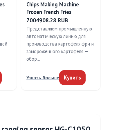
es
Chips Making Machine
Frozen French Fries
7004908.28 RUB
Представляем промышленную
автоматическую линию для
щей
производства картофеля фри и
замороженного картофеля —
обор…
Купить
Узнать больше
t ranging sensor HG-C1050