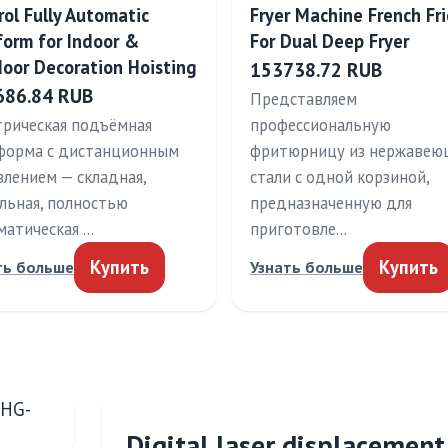
rol Fully Automatic
Fryer Machine French Fri
form for Indoor &
For Dual Deep Fryer
oor Decoration Hoisting
153738.72 RUB
686.84 RUB
Представляем
трическая подъёмная
профессиональную
форма с дистанционным
фритюрницу из нержавею
влением — складная,
стали с одной корзиной,
льная, полностью
предназначенную для
матическая …
приготовле…
Купить
Купить
ть больше
Узнать больше
Digital laser displacemen