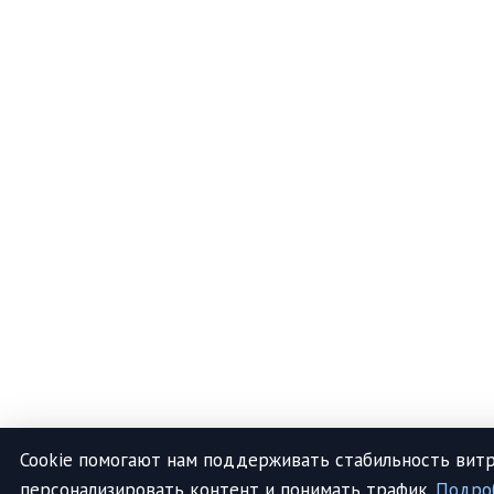
Cookie помогают нам поддерживать стабильность витр
персонализировать контент и понимать трафик.
Подро