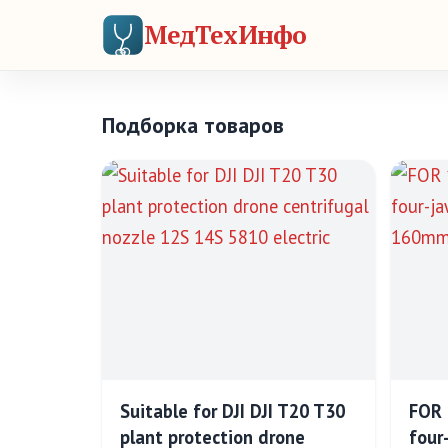
МедТехИнфо
Подборка товаров
Suitable for DJI DJI T20 T30
FOR 
plant protection drone
four