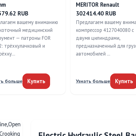
mm
MERITOR Renault
579.62 RUB
302414.40 RUB
лагаем вашему вниманию
Предлагаем вашему вним
коточный медицинский
компрессор 4127040080 с
румент — патроны FOR
двумя цилиндрами,
2: трёхкулачковый и
предназначенный для гру
рёхку…
автомобилей …
Купить
Купить
ть больше
Узнать больше
Electric Hydraulic Steel 