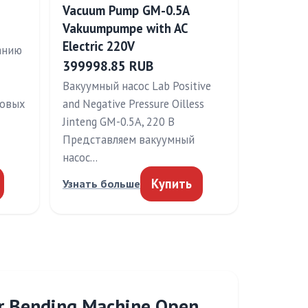
Vacuum Pump GM-0.5A
Vakuumpumpe with AC
Electric 220V
анию
399998.85 RUB
Вакуумный насос Lab Positive
зовых
and Negative Pressure Oilless
Jinteng GM-0.5A, 220 В
Представляем вакуумный
насос…
Купить
Узнать больше
Bar Bending Machine,Open