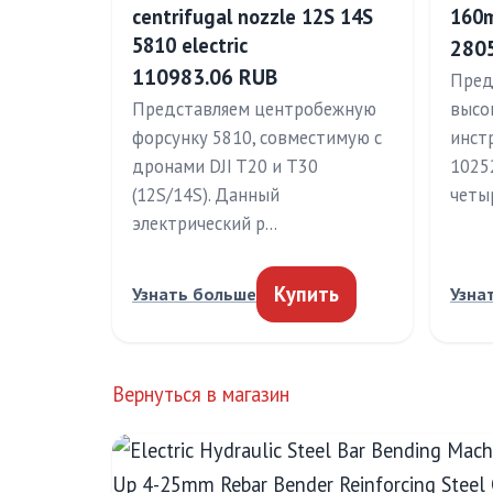
centrifugal nozzle 12S 14S
160
5810 electric
280
110983.06 RUB
Пред
Представляем центробежную
высо
форсунку 5810, совместимую с
инст
дронами DJI T20 и T30
1025
(12S/14S). Данный
четы
электрический р…
Купить
Узнать больше
Узна
Вернуться в магазин