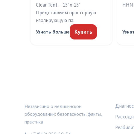
Clear Tent – 15’ x 15’
HHN1
Представляем просторную
изолирующую па…
Купить
Узнать больше
Узна
МЕДТЕХИНФО
РУБРИ
Диагнос
Независимо о медицинском
оборудовании: безопасность, факты,
Расходн
практика
Реабили