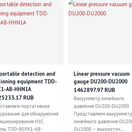
portable detection and
Linear pressure vacuum
tioning equipment TDD-
gauge DU200-DU2000
X1-AB-HHN1A
1462897.97 RUB
25233.17 RUB
Вакуумметр линейного
ставляем портативное
давления DU200-DU2000
удование для обнаружения
Представляем вакууммет
зиционирования H1C
линейного давления DU20
ель TDD-REPX1-AB-
DU2000 — высокоточ…