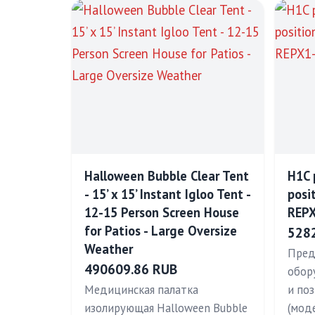
Halloween Bubble Clear Tent
H1C 
- 15’ x 15’ Instant Igloo Tent -
posi
12-15 Person Screen House
REP
for Patios - Large Oversize
528
Weather
Пред
490609.86 RUB
обор
Медицинская палатка
и по
изолирующая Halloween Bubble
(мод