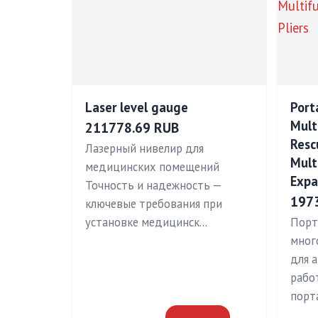
Laser level gauge
Port
Mult
211778.69 RUB
Resc
Лазерный нивелир для
Mult
медицинских помещений
Expa
Точность и надежность —
197
ключевые требования при
установке медицинск…
Порт
мног
для 
рабо
порт