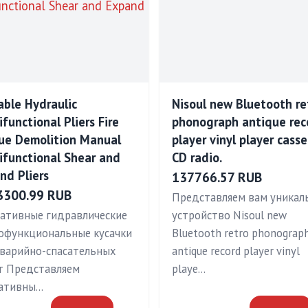
able Hydraulic
Nisoul new Bluetooth re
ifunctional Pliers Fire
phonograph antique rec
ue Demolition Manual
player vinyl player cass
ifunctional Shear and
CD radio.
nd Pliers
137766.57 RUB
3300.99 RUB
Представляем вам уникал
ативные гидравлические
устройство Nisoul new
офункциональные кусачки
Bluetooth retro phonograp
аварийно-спасательных
antique record player vinyl
т Представляем
playe…
ативны…