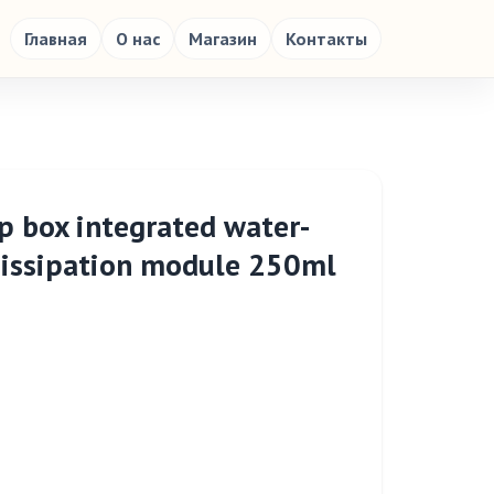
Главная
О нас
Магазин
Контакты
p box integrated water-
dissipation module 250ml