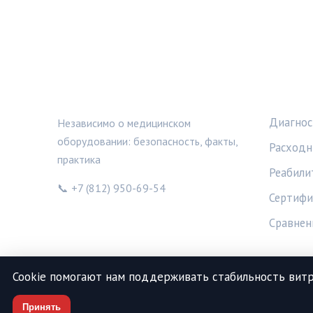
МЕДТЕХИНФО
РУБРИ
Диагнос
Независимо о медицинском
оборудовании: безопасность, факты,
Расходн
практика
Реабили
📞 +7 (812) 950-69-54
Сертифи
Сравнен
Cookie помогают нам поддерживать стабильность витр
Принять