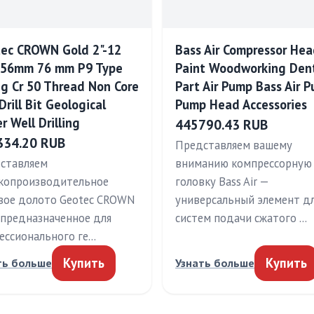
ec CROWN Gold 2"-12
Bass Air Compressor He
 56mm 76 mm P9 Type
Paint Woodworking Den
ng Cr 50 Thread Non Core
Part Air Pump Bass Air 
Drill Bit Geological
Pump Head Accessories
r Well Drilling
445790.43 RUB
334.20 RUB
Представляем вашему
ставляем
вниманию компрессорную
копроизводительное
головку Bass Air —
вое долото Geotec CROWN
универсальный элемент д
, предназначенное для
систем подачи сжатого …
ессионального ге…
Купить
Купить
ть больше
Узнать больше