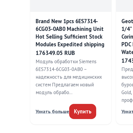
Brand New 1pcs 6ES7314-
Geot
6CG03-0AB0 Machining Unit
1/4"
Hot Selling Sufficient Stock
Cori
Modules Expedited shipping
PDC 
Wate
176349.05 RUB
174
Модуль обработки Siemens
6ES7314-6CG03-0AB0 –
Пред
надежность для медицинских
высо
систем Предлагаем новый
буро
модуль обрабо…
Gold
проф
Купить
Узнать больше
Узна