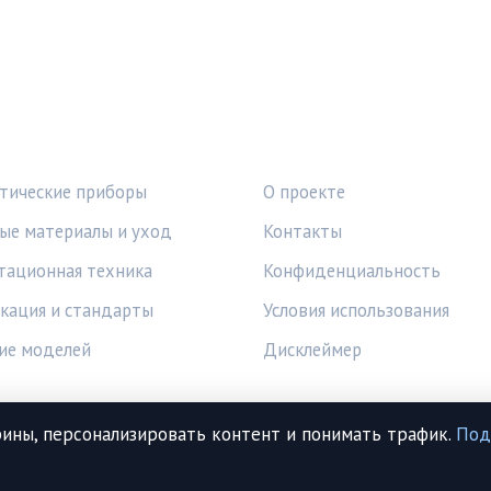
КИ
ПРАВОВАЯ ИНФОРМАЦ
тические приборы
О проекте
ые материалы и уход
Контакты
тационная техника
Конфиденциальность
кация и стандарты
Условия использования
ие моделей
Дисклеймер
ины, персонализировать контент и понимать трафик.
Под
© 2026 МедТехИнфо. Все права защищены.