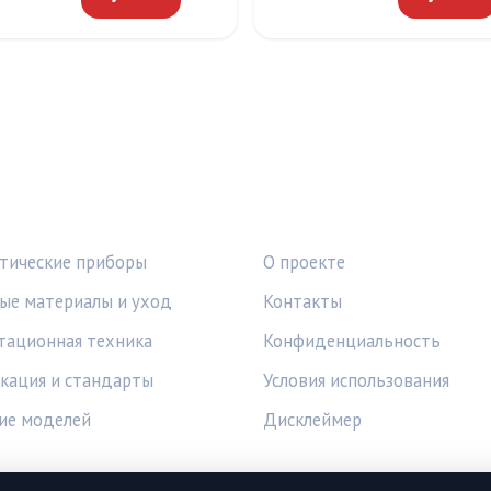
КИ
ПРАВОВАЯ ИНФОРМАЦ
тические приборы
О проекте
ые материалы и уход
Контакты
тационная техника
Конфиденциальность
кация и стандарты
Условия использования
ие моделей
Дисклеймер