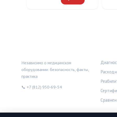
МЕДТЕХИНФО
РУБРИ
Диагнос
Независимо о медицинском
оборудовании: безопасность, факты,
Расходн
практика
Реабили
📞 +7 (812) 950-69-54
Сертифи
Сравнен