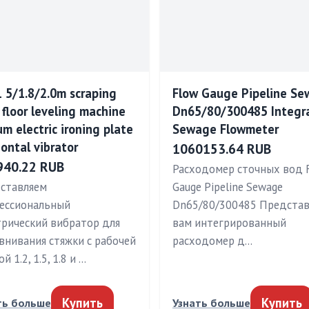
1 5/1.8/2.0m scraping
Flow Gauge Pipeline S
r floor leveling machine
Dn65/80/300485 Integr
um electric ironing plate
Sewage Flowmeter
zontal vibrator
1060153.64 RUB
940.22 RUB
Расходомер сточных вод 
ставляем
Gauge Pipeline Sewage
ессиональный
Dn65/80/300485 Предста
трический вибратор для
вам интегрированный
внивания стяжки с рабочей
расходомер д…
й 1.2, 1.5, 1.8 и …
Купить
Купить
ть больше
Узнать больше