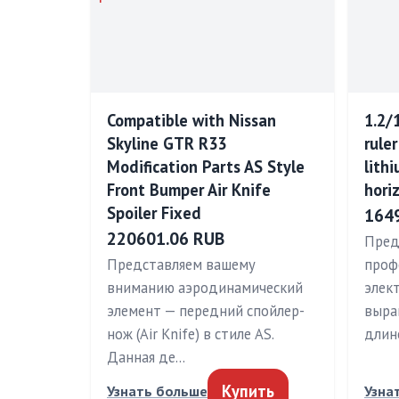
Compatible with Nissan
1.2/
Skyline GTR R33
rule
Modification Parts AS Style
lithi
Front Bumper Air Knife
hori
Spoiler Fixed
164
220601.06 RUB
Пред
Представляем вашему
проф
вниманию аэродинамический
элек
элемент — передний спойлер-
выра
нож (Air Knife) в стиле AS.
длино
Данная де…
Купить
Узнать больше
Узна