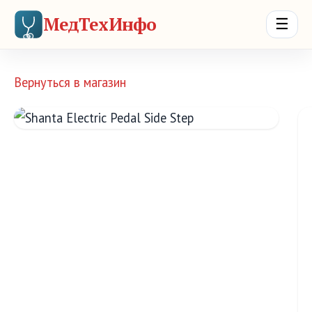
МедТехИнфо
☰
Вернуться в магазин