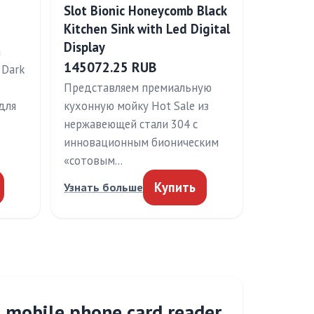
Slot Bionic Honeycomb Black
Kitchen Sink with Led Digital
Display
a
145072.25 RUB
 Dark
Представляем премиальную
для
кухонную мойку Hot Sale из
нержавеющей стали 304 с
инновационным бионическим
«сотовым…
Купить
Узнать больше
 mobile phone card reader,