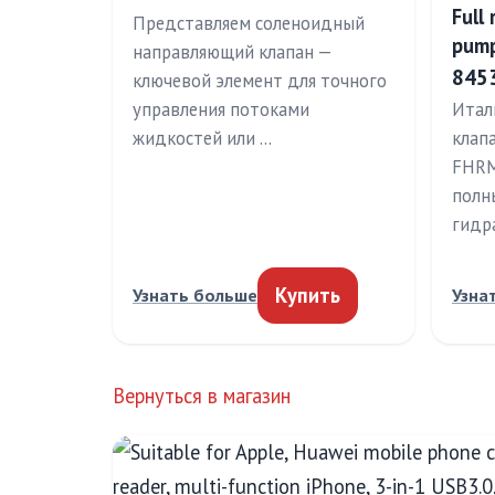
Full 
Представляем соленоидный
pum
направляющий клапан —
845
ключевой элемент для точного
управления потоками
Итал
жидкостей или …
клап
FHRM
полн
гидр
Купить
Узнать больше
Узна
Вернуться в магазин