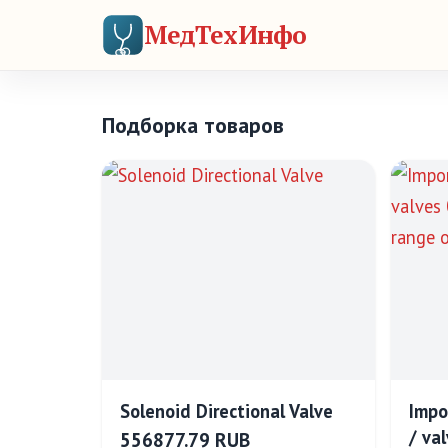
МедТехИнфо
Подборка товаров
Solenoid Directional Valve
Impo
/ va
556877.79 RUB