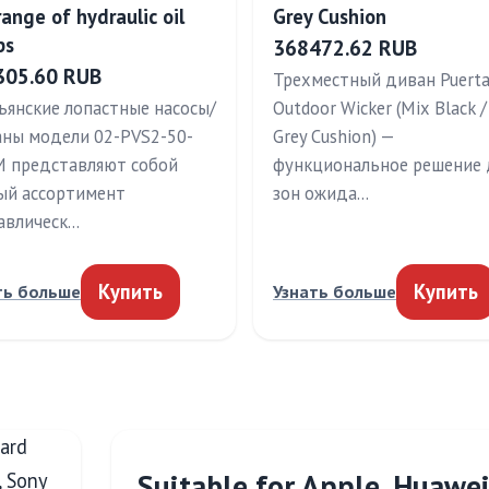
range of hydraulic oil
Grey Cushion
ps
368472.62 RUB
305.60 RUB
Трехместный диван Puert
ьянские лопастные насосы/
Outdoor Wicker (Mix Black /
аны модели 02-PVS2-50-
Grey Cushion) —
 представляют собой
функциональное решение 
ый ассортимент
зон ожида…
авлическ…
Купить
Купить
ть больше
Узнать больше
Suitable for Apple, Huawei