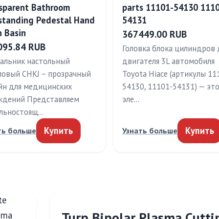
sparent Bathroom
parts 11101-54130 111
standing Pedestal Hand
54131
 Basin
367449.00 RUB
095.84 RUB
Головка блока цилиндров 
альник настольный
двигателя 3L автомобиля
ловый CHKJ – прозрачный
Toyota Hiace (артикулы 11
йн для медицинских
54130, 11101-54131) — эт
ждений Представляем
эле…
льностоящ…
Купить
Купить
ть больше
Узнать больше
Turp Bipolar Plasma Cutti