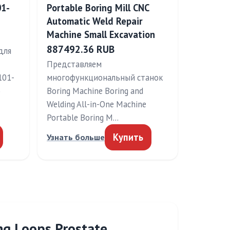
01-
Portable Boring Mill CNC
Automatic Weld Repair
Machine Small Excavation
887492.36 RUB
для
Представляем
101-
многофункциональный станок
о
Boring Machine Boring and
Welding All-in-One Machine
Portable Boring M…
Купить
Узнать больше
ng Loops Prostate