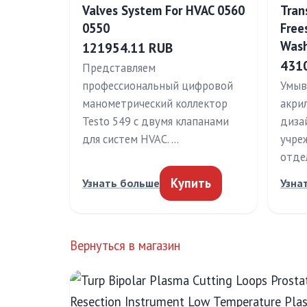
Valves System For HVAC 0560
Tran
0550
Free
Wash
121954.11 RUB
431
Представляем
профессиональный цифровой
Умыв
манометрический коллектор
акри
Testo 549 с двумя клапанами
диза
для систем HVAC. …
учре
отде
Купить
Узнать больше
Узна
Вернуться в магазин