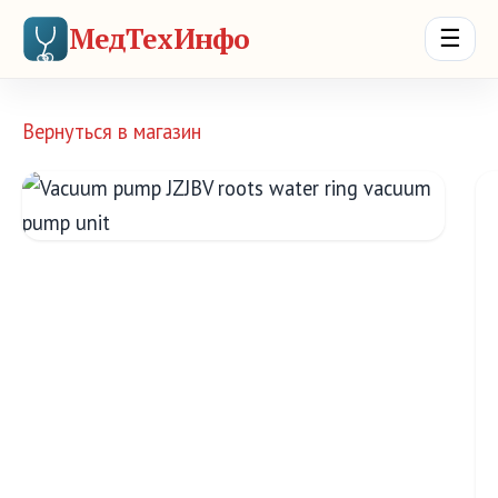
МедТехИнфо
☰
Вернуться в магазин