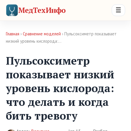
МедТехИнфо
☰
Главная
›
Сравнение моделей
› Пульсоксиметр показывает
низкий уровень кислорода:…
Пульсоксиметр
показывает низкий
уровень кислорода:
что делать и когда
бить тревогу
Автор:
Василиса
Jan 15,
Разбор