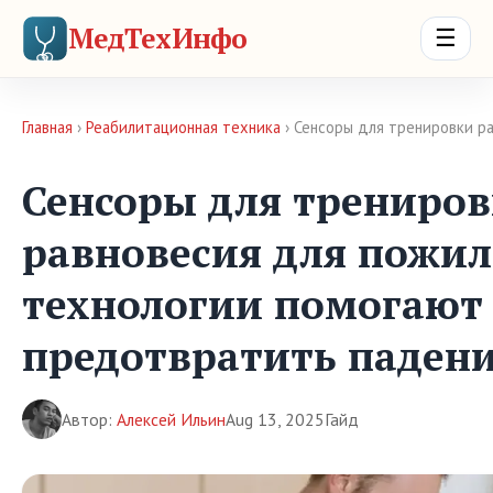
МедТехИнфо
☰
Главная
›
Реабилитационная техника
› Сенсоры для тренировки р
Сенсоры для трениро
равновесия для пожил
технологии помогают
предотвратить паден
Автор:
Алексей Ильин
Aug 13, 2025
Гайд