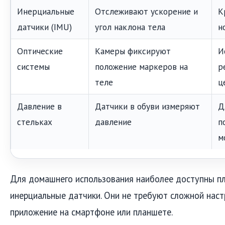
Инерциальные
Отслеживают ускорение и
К
датчики (IMU)
угол наклона тела
н
Оптические
Камеры фиксируют
И
системы
положение маркеров на
р
теле
ц
Давление в
Датчики в обуви измеряют
Д
стельках
давление
п
м
Для домашнего использования наиболее доступны п
инерциальные датчики. Они не требуют сложной наст
приложение на смартфоне или планшете.