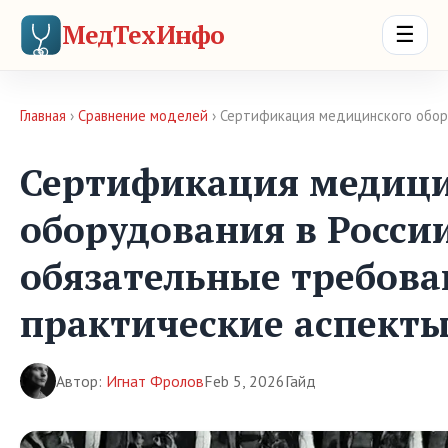
МедТехИнфо
☰
Главная
›
Сравнение моделей
› Сертификация медицинского обор
Сертификация медици
оборудования в Росси
обязательные требова
практические аспект
Автор:
Игнат Фролов
Feb 5, 2026
Гайд