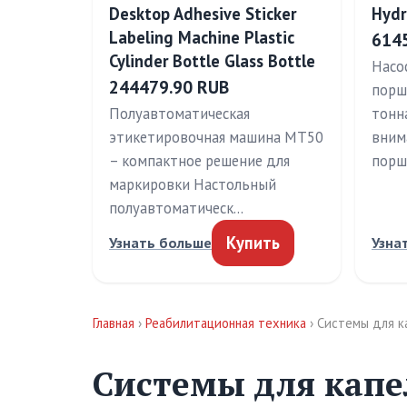
Desktop Adhesive Sticker
Hydr
Labeling Machine Plastic
614
Cylinder Bottle Glass Bottle
Насо
244479.90 RUB
порш
Полуавтоматическая
тонн
этикетировочная машина MT50
вним
– компактное решение для
порш
маркировки Настольный
полуавтоматическ…
Купить
Узнать больше
Узна
Главная
›
Реабилитационная техника
› Системы для 
Системы для кап