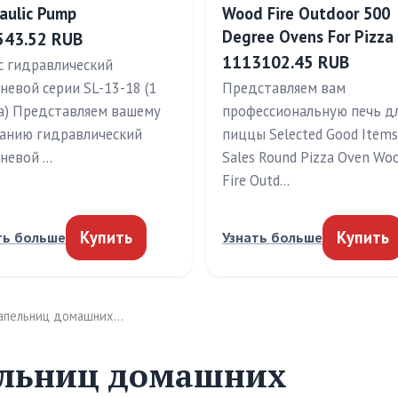
aulic Pump
Wood Fire Outdoor 500
Degree Ovens For Pizza
543.52 RUB
1113102.45 RUB
с гидравлический
невой серии SL-13-18 (1
Представляем вам
а) Представляем вашему
профессиональную печь д
анию гидравлический
пиццы Selected Good Item
невой …
Sales Round Pizza Oven Wo
Fire Outd…
Купить
Купить
ть больше
Узнать больше
капельниц домашних…
ельниц домашних