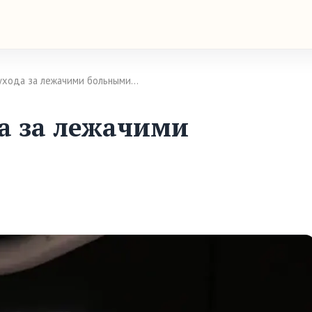
ухода за лежачими больными…
да за лежачими