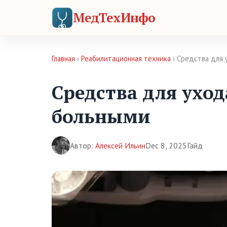
МедТехИнфо
Главная
›
Реабилитационная техника
› Средства для 
Средства для ухо
больными
Автор:
Алексей Ильин
Dec 8, 2025
Гайд