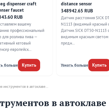
keg dispenser craft
distance sensor
enser faucet
348942.65 RUB
843.60 RUB
Датчик расстояния SICK D
ставляем вашему
N1113 (видимый красный 
анию профессиональный
Датчик SICK DT50-N1113 
р для розлива пива —
видимым красным светом
ативный кеговый
предн…
енсер европейск…
Купить
Купить
ть больше
Узнать больше
ия инструментов в автоклаве…
трументов в автоклаве