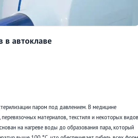
в в автоклаве
стерилизации паром под давлением. В медицине
, перевязочных материалов, текстиля и некоторых видо
снован на нагреве воды до образования пара, который
ратур выше 100 °C, что обеспечивает гибель всех форм