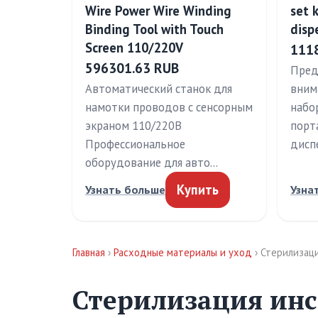
Wire Power Wire Winding
set 
Binding Tool with Touch
disp
Screen 110/220V
111
596301.63 RUB
Пред
Автоматический станок для
вним
намотки проводов с сенсорным
набо
экраном 110/220В
порт
Профессиональное
дисп
оборудование для авто…
Купить
Узнать больше
Узна
Главная
›
Расходные материалы и уход
› Стерилизац
Стерилизация инс