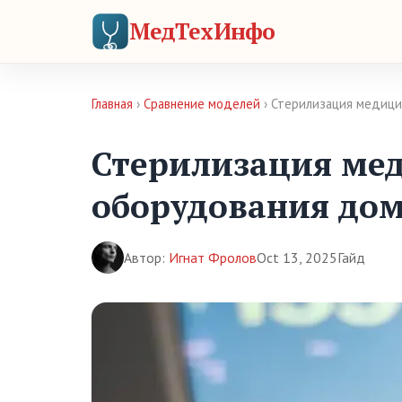
МедТехИнфо
Главная
›
Сравнение моделей
› Стерилизация медици
Стерилизация ме
оборудования до
Автор:
Игнат Фролов
Oct 13, 2025
Гайд