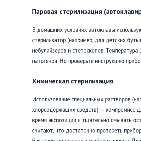
Паровая стерилизация (автоклави
В домашних условиях автоклавы используют
стерилизатор (например, для детских бут
небулайзеров и стетоскопов. Температура
патогенов. Но проверьте инструкцию приб
Химическая стерилизация
Использование специальных растворов (нап
хлорсодержащих средств) — компромисс д
время экспозиции и тщательно смывать ос
считают, что достаточно протереть прибор
бактерии, но не споры грибов и вирусы. Дл