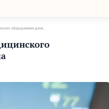
нского оборудования дома…
дицинского
ма