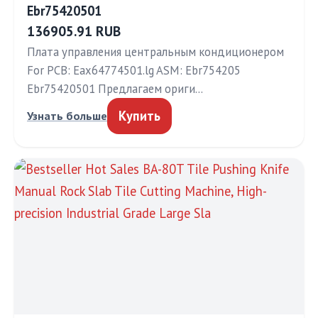
Ebr75420501
136905.91 RUB
Плата управления центральным кондиционером
For PCB: Eax64774501.lg ASM: Ebr754205
Ebr75420501 Предлагаем ориги…
Купить
Узнать больше