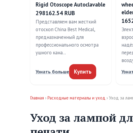
Rigid Otoscope Autoclavable
whee
elde
298162.54 RUB
165
Представляем вам жесткий
отоскоп China Best Medical,
Элек
предназначенный для
взро
профессионального осмотра
надё
ушного кана…
пере
возд
Купить
Узнать больше
Узна
Главная
›
Расходные материалы и уход
› Уход за ла
Уход за лампой 
печати