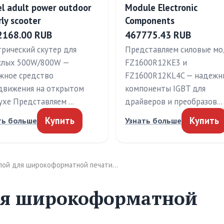
l adult power outdoor
Module Electronic
rly scooter
Components
2168.00 RUB
467775.43 RUB
трический скутер для
Представляем силовые мо
слых 500W/800W —
FZ1600R12KE3 и
жное средство
FZ1600R12KL4C — надежн
движения на открытом
компоненты IGBT для
ухе Представляем …
драйверов и преобразов…
Купить
Купить
ть больше
Узнать больше
мпой для широкоформатной печати…
для широкоформатной