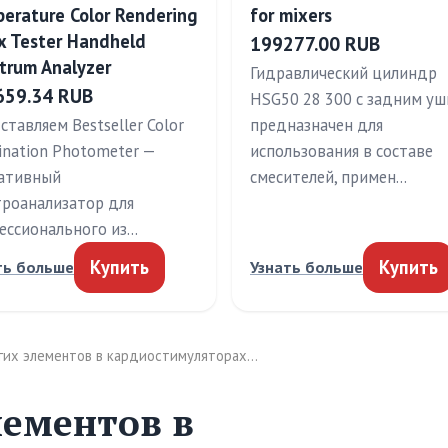
erature Color Rendering
for mixers
x Tester Handheld
199277.00 RUB
trum Analyzer
Гидравлический цилиндр
659.34 RUB
HSG50 28 300 с задним у
тавляем Bestseller Color
предназначен для
ination Photometer —
использования в составе
ативный
смесителей, примен…
троанализатор для
ессионального из…
Купить
Купить
ть больше
Узнать больше
угих элементов в кардиостимуляторах…
лементов в