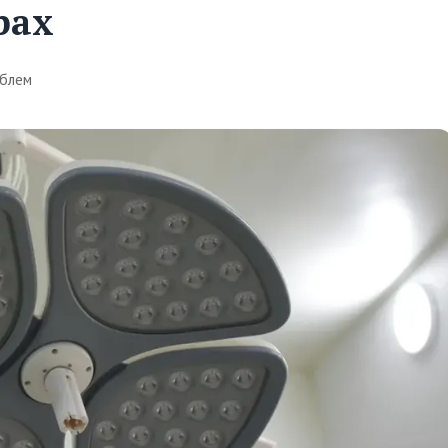
рах
блем