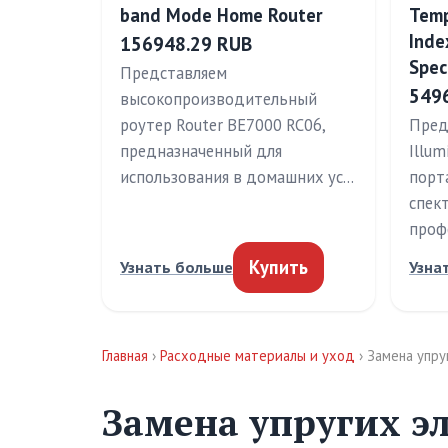
band Mode Home Router
Temp
Inde
156948.29 RUB
Spec
Представляем
549
высокопроизводительный
роутер Router BE7000 RC06,
Предс
предназначенный для
Illum
использования в домашних ус…
порт
спек
проф
Купить
Узнать больше
Узна
Главная
›
Расходные материалы и уход
› Замена упр
Замена упругих э