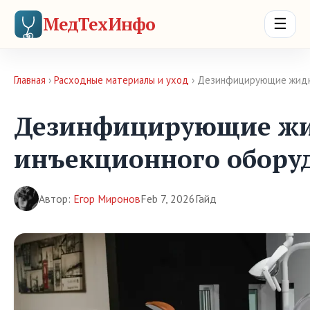
МедТехИнфо
☰
Главная
›
Расходные материалы и уход
› Дезинфицирующие жидк
Дезинфицирующие жи
инъекционного обору
Автор:
Егор Миронов
Feb 7, 2026
Гайд