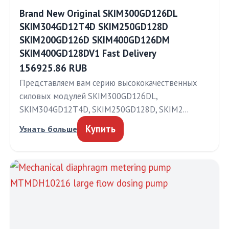
Brand New Original SKIM300GD126DL
SKIM304GD12T4D SKIM250GD128D
SKIM200GD126D SKIM400GD126DM
SKIM400GD128DV1 Fast Delivery
156925.86 RUB
Представляем вам серию высококачественных
силовых модулей SKIM300GD126DL,
SKIM304GD12T4D, SKIM250GD128D, SKIM2…
Купить
Узнать больше