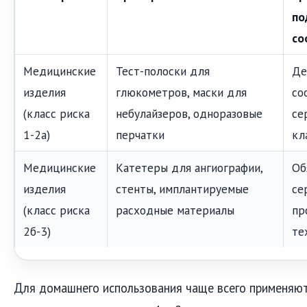
по
со
Медицинские
Тест-полоски для
Де
изделия
глюкометров, маски для
со
(класс риска
небулайзеров, одноразовые
се
1-2а)
перчатки
кл
Медицинские
Катетеры для ангиографии,
Об
изделия
стенты, имплантируемые
се
(класс риска
расходные материалы
пр
2б-3)
те
Для домашнего использования чаще всего применяю