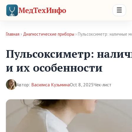
МедТехИнфо
☰
Главная
›
Диагностические приборы
› Пульсоксиметр: наличные 
Пульсоксиметр: нали
и их особенности
Автор:
Василиса Кузьмина
Oct 8, 2025
Чек-лист