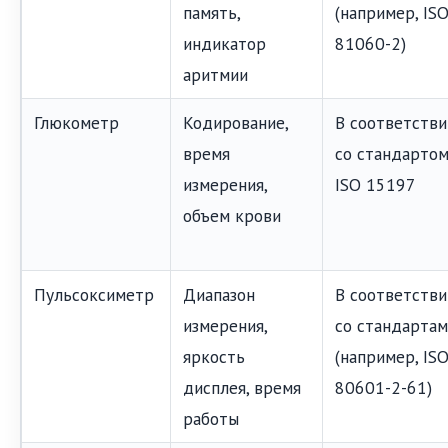
память,
(например, IS
индикатор
81060-2)
аритмии
Глюкометр
Кодирование,
В соответстви
время
со стандарто
измерения,
ISO 15197
объем крови
Пульсоксиметр
Диапазон
В соответстви
измерения,
со стандарта
яркость
(например, IS
дисплея, время
80601-2-61)
работы