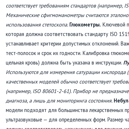
соответствует требованиям стандартов (например, IS
Механические сфигмоманометры считаются эталоном
использования стетоскопа.
Глюкометры.
Ключевой п
которая должна соответствовать стандарту ISO 1519
устанавливает критерии допустимых отклонений. Ва
тест-полосок и срок их годности. Калибровка глюком
цельная кровь) должна быть указана в инструкции.
Пу
Используются для измерения сатурации кислорода (
качественных моделей обычно соответствует требов
(например, ISO 80601-2-61). Прибор не предназнач
диагноза, а лишь для мониторинга состояния.
Небул
модели подходят для большинства лекарственных пр
ультразвуковые — для определенных форм. Размер ч
должен соответствовать назначению: для лечения н