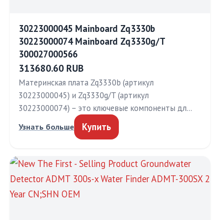
30223000045 Mainboard Zq3330b
30223000074 Mainboard Zq3330g/T
300027000566
313680.60 RUB
Материнская плата Zq3330b (артикул
30223000045) и Zq3330g/T (артикул
30223000074) – это ключевые компоненты дл…
Купить
Узнать больше