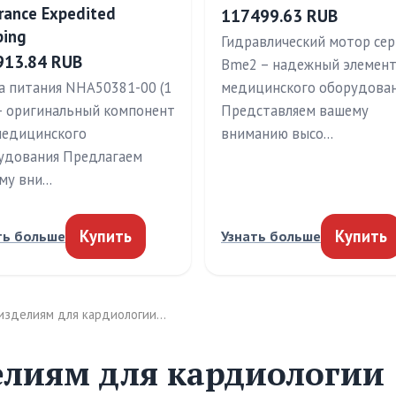
rance Expedited
117499.63 RUB
ping
Гидравлический мотор се
913.84 RUB
Bme2 – надежный элемен
а питания NHA50381-00 (1
медицинского оборудова
 – оригинальный компонент
Представляем вашему
медицинского
вниманию высо…
удования Предлагаем
му вни…
Купить
Купить
ть больше
Узнать больше
 изделиям для кардиологии…
елиям для кардиологии