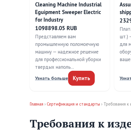
Cleaning Machine Industrial
Assu
Eguipment Sweeper Electric
ship
for Industry
232
1098898.05 RUB
Плат
Представляем вам
шт.)
промышленную поломоечную
для 
машину — надежное решение
обор
для профессиональной уборки
ваше
твердых наполь…
Купить
Узнать больше
Узна
Главная
›
Сертификация и стандарты
› Требования к
Требования к изд