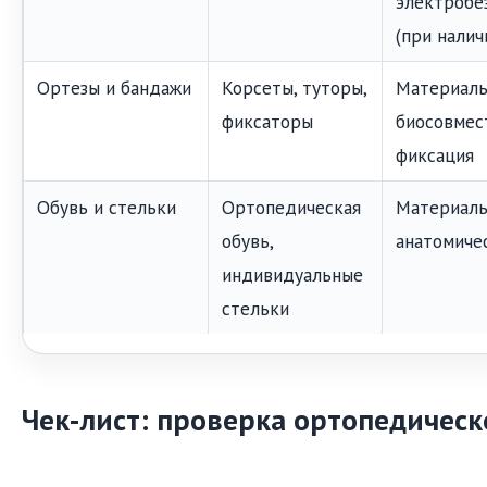
электробе
(при налич
Ортезы и бандажи
Корсеты, туторы,
Материалы
фиксаторы
биосовмес
фиксация
Обувь и стельки
Ортопедическая
Материалы
обувь,
анатомиче
индивидуальные
стельки
Чек-лист: проверка ортопедическ