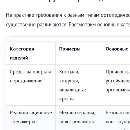
На практике требования к разным типам ортопедичес
существенно различаются. Рассмотрим основные кате
Категория
Примеры
Основные 
изделий
Средства опоры и
Костыли,
Прочность
передвижения
ходунки,
устойчивос
инвалидные
эргономик
кресла
Реабилитационные
Механотерапия,
Безопасно
тренажёры
велотренажёры
конструкц