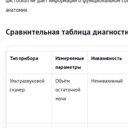
цистоскоп не даёт информации о функциональном сос
анатомии.
Сравнительная таблица диагност
Тип прибора
Измеряемые
Инвазивность
параметры
Ультразвуковой
Объём
Неинвазивный
сканер
остаточной
мочи