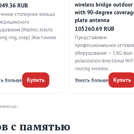
wireless bridge outdoor
049.36 RUB
with 90-degree coverag
тичное стопорное кольцо
plate antenna
медицинского
105260.69 RUB
дования (Washer, elastic
ning ring, snap) Эластичное
Представляем
профессиональное сетево
оборудование — 5.8G dual-
polarization directional WIF
routing wireless …
Купить
Купить
ть больше
Узнать больше
 памятью…
в с памятью