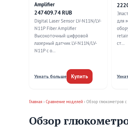
Amplifier
222
247409.74 RUB
Элас
Digital Laser Sensor LV-N11N/LV-
для 
N11P Fiber Amplifier
обору
Высокоточный цифровой
retai
лазерный датчик LV-N11N/LV-
ст…
N11P с о…
Купить
Узнать больше
Узна
Главная
›
Сравнение моделей
› Обзор глюкометров с
Обзор глюкометро