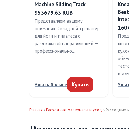
Machine Sliding Track
Knea
Beat
953679.63 RUB
Inte
Представляем вашему
160
вниманию Складной тренажёр
для йоги и пилатеса с
Пред
раздвижной направляющей —
мног
профессионально…
кухо
объе
тест
и из
Купить
Узнать больше
Узна
Главная
›
Расходные материалы и уход
› Расходные 