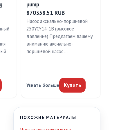
g
pump
8
870358.51 RUB
Насос аксиально-поршневой
чный
250YCY14-1B (высокое
давление) Предлагаем вашему
ния
вниманию аксиально-
ный
поршневой насос …
Купить
Узнать больше
ПОХОЖИЕ МАТЕРИАЛЫ
Чистка пульсоксиметра