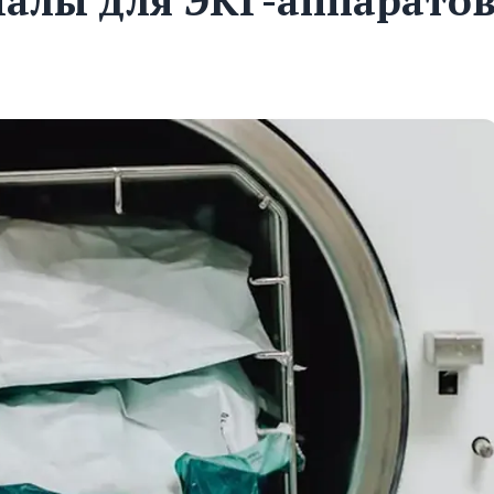
алы для ЭКГ-аппарато