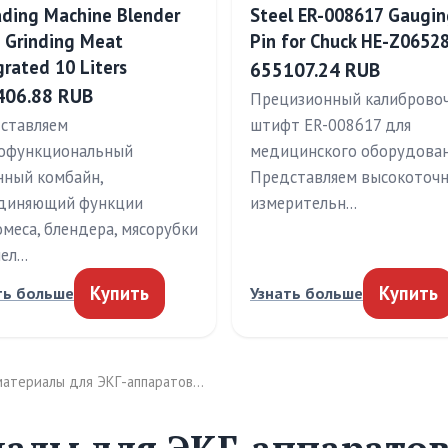
ding Machine Blender
Steel ER-008617 Gaugin
 Grinding Meat
Pin for Chuck HE-Z0652
grated 10 Liters
655107.24 RUB
406.88 RUB
Прецизионный калиброво
ставляем
штифт ER-008617 для
офункциональный
медицинского оборудова
нный комбайн,
Представляем высокоточ
диняющий функции
измерительн…
омеса, блендера, мясорубки
мел…
Купить
Купить
ть больше
Узнать больше
материалы для ЭКГ-аппаратов…