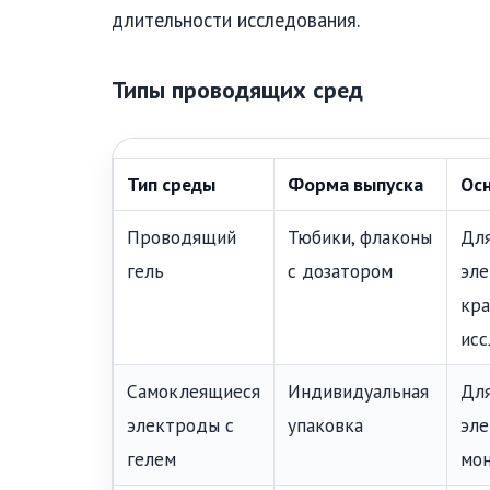
длительности исследования.
Типы проводящих сред
Тип среды
Форма выпуска
Ос
Проводящий
Тюбики, флаконы
Для
гель
с дозатором
эле
кр
исс
Самоклеящиеся
Индивидуальная
Дл
электроды с
упаковка
эле
гелем
мо