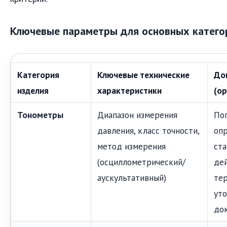
Ключевые параметры для основных катего
Категория
Ключевые технические
До
изделия
характеристики
(о
Тонометры
Диапазон измерения
По
давления, класс точности,
оп
метод измерения
ста
(осциллометрический/
де
аускультативный)
те
уто
до