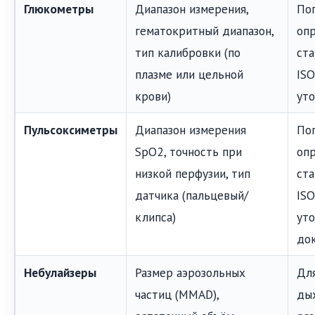
Глюкометры
Диапазон измерения,
По
гематокритный диапазон,
оп
тип калибровки (по
ста
плазме или цельной
ISO
крови)
уто
Пульсоксиметры
Диапазон измерения
По
SpO2, точность при
оп
низкой перфузии, тип
ста
датчика (пальцевый/
ISO
клипса)
уто
до
Небулайзеры
Размер аэрозольных
Для
частиц (MMAD),
ды