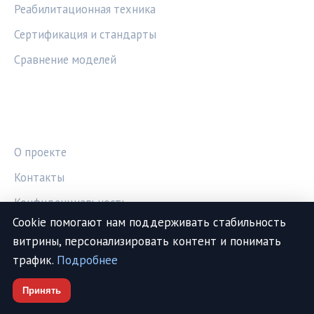
Реабилитационная техника
Сертификация и стандарты
Сравнение моделей
ПРАВОВАЯ ИНФОРМАЦИЯ
О проекте
Контакты
Конфиденциальность
Cookie помогают нам поддерживать стабильность
Условия использования
витрины, персонализировать контент и понимать
Дисклеймер
трафик.
Подробнее
Принять